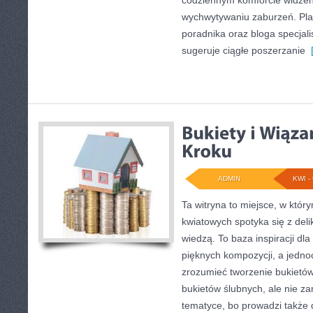
codziennym komforcie widzen
wychwytywaniu zaburzeń. Pla
poradnika oraz bloga specjali
sugeruje ciągłe poszerzanie
[
ADMIN
KWI - 
Ta witryna to miejsce, w któr
kwiatowych spotyka się z deli
wiedzą. To baza inspiracji dla
pięknych kompozycji, a jednoc
zrozumieć tworzenie bukietów
bukietów ślubnych, ale nie za
tematyce, bo prowadzi także 