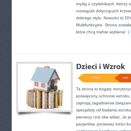
myślą o czytelnikach, którzy
rozwiązań dotyczących krzes
dobrego stylu. Nowości to DI
Multifunkcyjne. Strona zosta
które chcą trafnie wybierać
[ 
ADMIN
KWI - 
Ta strona to bogaty merytoryc
poświęcony ochronie wzroku, 
zajmują zagadnienia związane 
specjalisty od badania wzroku
pierwszy rzut oka widać, że j
pacjentów, ponieważ treści k