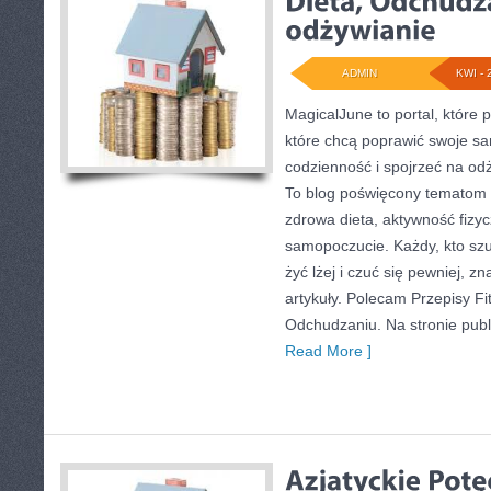
ADMIN
KWI - 
MagicalJune to portal, które 
które chcą poprawić swoje s
codzienność i spojrzeć na od
To blog poświęcony tematom 
zdrowa dieta, aktywność fizy
samopoczucie. Każdy, kto szuka
żyć lżej i czuć się pewniej, zn
artykuły. Polecam Przepisy Fit 
Odchudzaniu. Na stronie publ
Read More ]