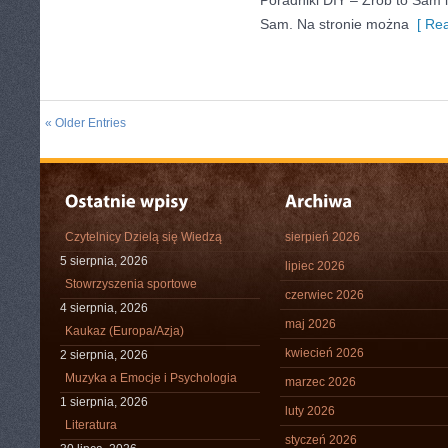
Poradniki DIY – Zrób to Sam i
Sam. Na stronie można
[ Rea
« Older Entries
Czytelnicy Dzielą się Wiedzą
sierpień 2026
5 sierpnia, 2026
lipiec 2026
Stowrzyszenia sportowe
czerwiec 2026
4 sierpnia, 2026
maj 2026
Kaukaz (Europa/Azja)
kwiecień 2026
2 sierpnia, 2026
Muzyka a Emocje i Psychologia
marzec 2026
1 sierpnia, 2026
luty 2026
Literatura
styczeń 2026