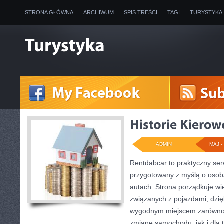
STRONA GŁÓWNA
ARCHIWUM
SPIS TREŚCI
TAGI
TURYSTYKA
ADMIN
MAJ - 
Rentdabcar to praktyczny ser
przygotowany z myślą o osoba
autach. Strona porządkuje wi
związanych z pojazdami, dzi
wygodnym miejscem zarówno 
zmianę samochodu, jak i dla t