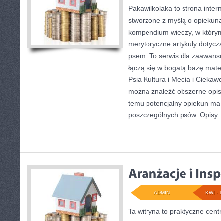
Pakawilkolaka to strona inter
stworzone z myślą o opiekun
kompendium wiedzy, w którym 
merytoryczne artykuły dotycz
psem. To serwis dla zaawans
łączą się w bogatą bazę mater
Psia Kultura i Media i Ciekawo
można znaleźć obszerne opisy
temu potencjalny opiekun ma
poszczególnych psów. Opisy
ADMIN
KWI - 
Ta witryna to praktyczne cent