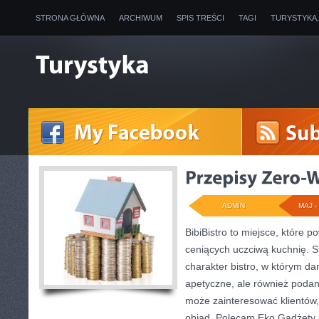
STRONA GŁÓWNA
ARCHIWUM
SPIS TREŚCI
TAGI
TURYSTYKA
ADMIN
MAJ - 
BibiBistro to miejsce, które 
ceniących uczciwą kuchnię. S
charakter bistro, w którym da
apetyczne, ale również podan
może zainteresować klientów
obiad. Polecam Eko Gadżety i