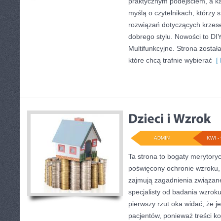
praktycznym podejściem, a ka
myślą o czytelnikach, którzy
rozwiązań dotyczących krzes
dobrego stylu. Nowości to DI
Multifunkcyjne. Strona zosta
które chcą trafnie wybierać
[ 
ADMIN
KWI - 
Ta strona to bogaty merytoryc
poświęcony ochronie wzroku, 
zajmują zagadnienia związane 
specjalisty od badania wzroku
pierwszy rzut oka widać, że j
pacjentów, ponieważ treści k