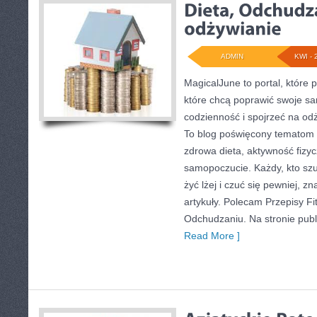
ADMIN
KWI - 
MagicalJune to portal, które 
które chcą poprawić swoje s
codzienność i spojrzeć na od
To blog poświęcony tematom 
zdrowa dieta, aktywność fizy
samopoczucie. Każdy, kto szuka
żyć lżej i czuć się pewniej, zn
artykuły. Polecam Przepisy Fit 
Odchudzaniu. Na stronie publ
Read More ]