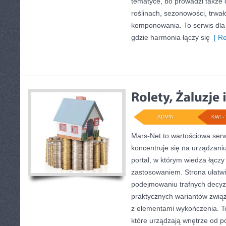
tematyce, bo prowadzi także 
roślinach, sezonowości, trwał
komponowania. To serwis dla
gdzie harmonia łączy się
[ Re
ADMIN
KWI - 
Mars-Net to wartościowa serw
koncentruje się na urządzani
portal, w którym wiedza łączy
zastosowaniem. Strona ułatwi
podejmowaniu trafnych decyzj
praktycznych wariantów zwią
z elementami wykończenia. T
które urządzają wnętrze od p