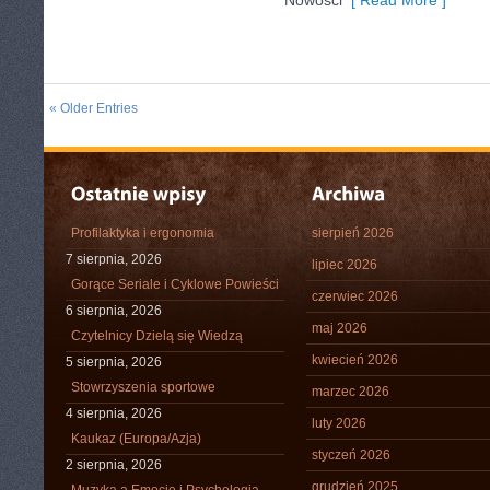
Nowości
[ Read More ]
« Older Entries
Profilaktyka i ergonomia
sierpień 2026
7 sierpnia, 2026
lipiec 2026
Gorące Seriale i Cyklowe Powieści
czerwiec 2026
6 sierpnia, 2026
maj 2026
Czytelnicy Dzielą się Wiedzą
kwiecień 2026
5 sierpnia, 2026
Stowrzyszenia sportowe
marzec 2026
4 sierpnia, 2026
luty 2026
Kaukaz (Europa/Azja)
styczeń 2026
2 sierpnia, 2026
grudzień 2025