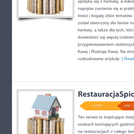
spotyka się z herbatą, a mił
napojów zamienia się w prak
treści i bogaty zbiór tematów.
został stworzony dla fanów mał
herbaty, a także dla tych, któ
dowiedzieć się więcej codzien
przygotowywaniem ulubionyc
Kawy i Rodzaje Kawy. Na str
rozbudowane artykuły
[ Read
ADMIN
KWI - 
Ten serwis to inspirujące mie
osobach kochających gastrono
na restauracjach z całego św