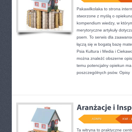
Pakawilkolaka to strona inter
stworzone z myślą o opiekun
kompendium wiedzy, w którym 
merytoryczne artykuły dotycz
psem. To serwis dla zaawans
łączą się w bogatą bazę mater
Psia Kultura i Media i Ciekawo
można znaleźć obszerne opisy
temu potencjalny opiekun ma
poszczególnych psów. Opisy
ADMIN
KWI - 
Ta witryna to praktyczne cent