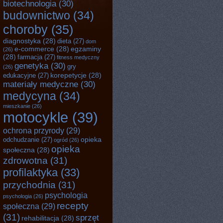
biotechnologia
(30)
budownictwo
(34)
choroby
(35)
diagnostyka
(28)
dieta
(27)
dom
e-commerce
(28)
egzaminy
(26)
(28)
farmacja
(27)
fitness medyczny
genetyka
(30)
gry
(26)
korepetycje
(28)
edukacyjne
(27)
materiały medyczne
(30)
medycyna
(34)
mieszkanie
(26)
motocykle
(39)
ochrona przyrody
(29)
opieka
odchudzanie
(27)
ogród
(26)
opieka
społeczna
(28)
zdrowotna
(31)
profilaktyka
(33)
przychodnia
(31)
psychologia
psychologia
(26)
recepty
społeczna
(29)
(31)
sprzęt
rehabilitacja
(28)