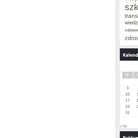
szk
trans
wied
zabaw
zdro
P
3
10
17
24
31
« lip