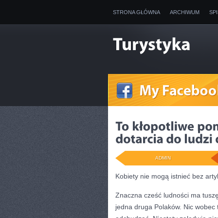
STRONA GŁÓWNA
ARCHIWUM
SP
ADMIN
Kobiety nie mogą istnieć bez art
Znaczna cześć ludności ma tusz
jedna druga Polaków. Nic wobec t