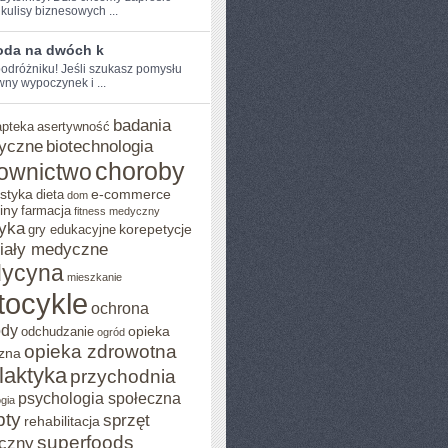
kulisy biznesowych ...
oda na dwóch k
odróżniku! Jeśli szukasz pomysłu
ny wypoczynek i⁤ ...
badania
apteka
asertywność
yczne
biotechnologia
choroby
ownictwo
styka
e-commerce
dieta
dom
iny
farmacja
fitness medyczny
yka
korepetycje
gry edukacyjne
iały medyczne
ycyna
mieszkanie
tocykle
ochrona
ody
opieka
odchudzanie
ogród
opieka zdrowotna
zna
ilaktyka
przychodnia
psychologia społeczna
gia
pty
sprzęt
rehabilitacja
superfoods
czny