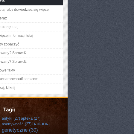
utaj, aby dowiedzieć się więcej
teraz
stronę tutaj
ęcej informacji tutaj
aby zobaczyć
gowany? Sprawdź
gowany? Sprawdź
owe fakty
puertaranchoutfitters.com
aj, kliknij
antyki
(27)
apteka
(27)
badania
asertywność
(27)
genetyczne
(30)