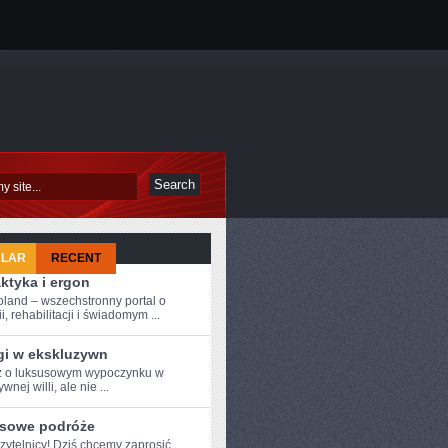
ULAR
RECENT
aktyka i ergon
oland – wszechstronny portal o
i, rehabilitacji i świadomym ...
gi w ekskluzywn
 ‌o ‌luksusowym wypoczynku w
nej‌ willi,​ ale ⁢nie ...
isowe podróże
zytelnicy! Dziś chcemy zaprosić