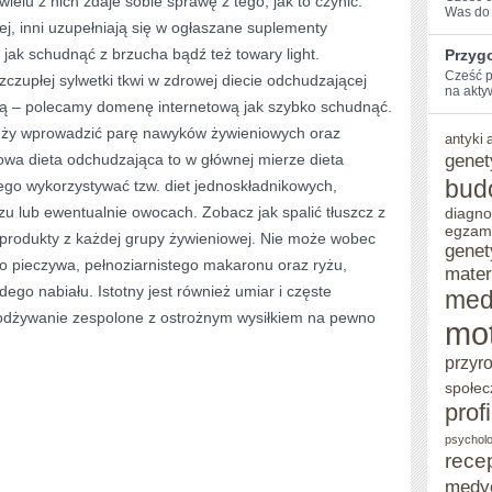
ielu z nich zdaje sobie sprawę z tego, jak to czynić.
Was do 
nej, inni uzupełniają się w ogłaszane suplementy
DOTARCIA
ak schudnąć z brzucha bądź też towary light.
Przyg
DO
Cześć p
zupłej sylwetki tkwi w zdrowej diecie odchudzającej
na aktyw
LUDZI
ną – polecamy domenę internetową jak szybko schudnąć.
ORAZ
eży wprowadzić parę nawyków żywieniowych oraz
antyki
genet
owa dieta odchudzająca to w głównej mierze dieta
WMÓWIENIA
bud
ego wykorzystywać tzw. diet jednoskładnikowych,
IM
czu lub ewentualnie owocach. Zobacz jak spalić tłuszcz z
diagno
NARESZCIE
egzam
produkty z każdej grupy żywieniowej. Nie może wobec
genet
 pieczywa, pełnoziarnistego makaronu oraz ryżu,
mater
ego nabiału. Istotny jest również umiar i częste
med
 odżywanie zespolone z ostrożnym wysiłkiem na pewno
mo
przyr
społec
prof
psycholo
rece
medy