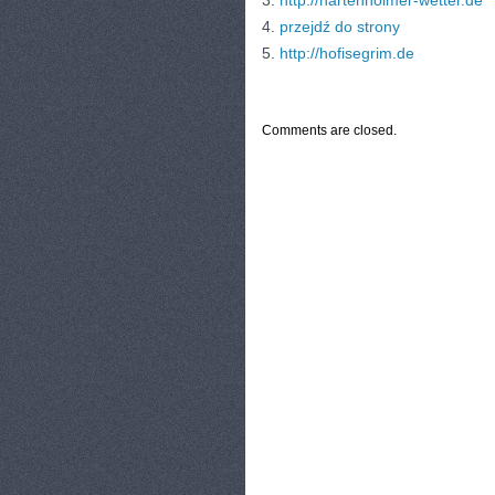
3.
http://hartenholmer-wetter.de
4.
przejdź do strony
5.
http://hofisegrim.de
CATEGORIES:
TURYSTYKA, PODRÓŻE
Comments are closed.