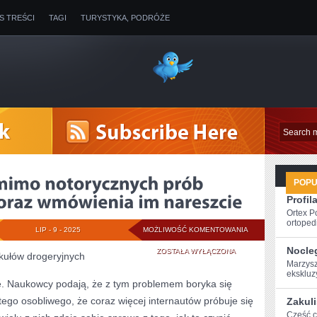
IS TREŚCI
TAGI
TURYSTYKA, PODRÓŻE
POP
Profil
Ortex P
ortopedi
TO
LIP - 9 - 2025
MOŻLIWOŚĆ KOMENTOWANIA
Nocle
KŁOPOTLIWE
ZOSTAŁA WYŁĄCZONA
ykułów drogeryjnych
Marzysz
POMIMO
ekskluzyw
ę. Naukowcy podają, że z tym problemem boryka się
NOTORYCZNYCH
ego osobliwego, że coraz więcej internautów próbuje się
Zakul
PRÓB
Cześć c