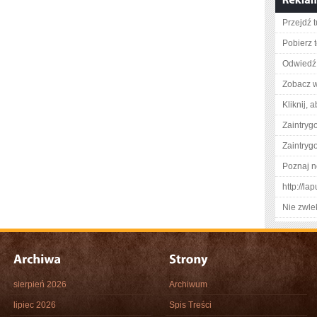
Przejdź t
Pobierz 
Odwiedź 
Zobacz wi
Kliknij, 
Zaintry
Zaintry
Poznaj n
http://la
Nie zwlek
sierpień 2026
Archiwum
lipiec 2026
Spis Treści