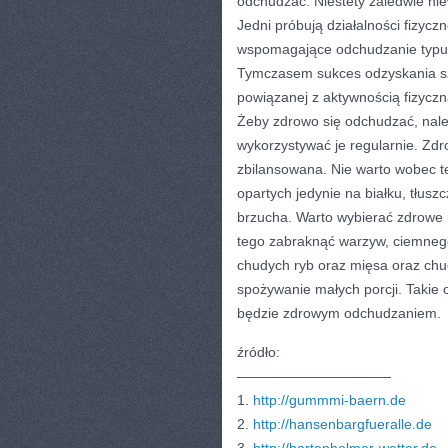
odchudzać. Niestety zaledwie niew
Jedni próbują działalności fizycz
wspomagające odchudzanie typu j
Tymczasem sukces odzyskania szc
powiązanej z aktywnością fizycz
Żeby zdrowo się odchudzać, nal
wykorzystywać je regularnie. Zdr
zbilansowana. Nie warto wobec t
opartych jedynie na białku, tłusz
brzucha. Warto wybierać zdrowe 
tego zabraknąć warzyw, ciemnego
chudych ryb oraz mięsa oraz chud
spożywanie małych porcji. Takie
będzie zdrowym odchudzaniem.
źródło:
———————————
1.
http://gummmi-baern.de
2.
http://hansenbargfueralle.de