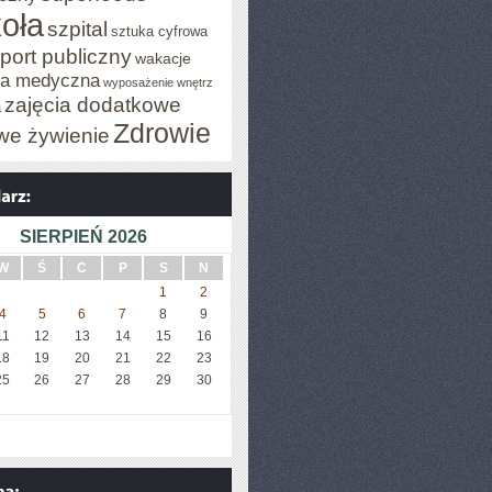
oła
szpital
sztuka cyfrowa
port publiczny
wakacje
za medyczna
wyposażenie wnętrz
zajęcia dodatkowe
a
Zdrowie
we żywienie
SIERPIEŃ 2026
W
Ś
C
P
S
N
1
2
4
5
6
7
8
9
11
12
13
14
15
16
18
19
20
21
22
23
25
26
27
28
29
30